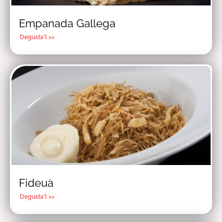
Empanada Gallega
Degusta'l >>
Fideuà
Degusta'l >>